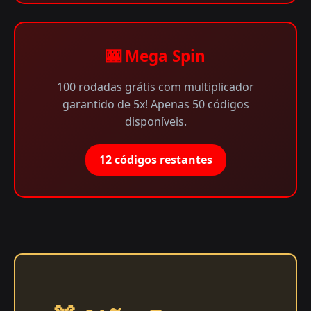
🎰 Mega Spin
100 rodadas grátis com multiplicador
garantido de 5x! Apenas 50 códigos
disponíveis.
12 códigos restantes