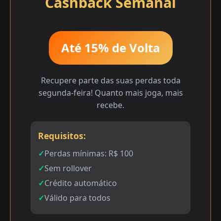
Cashback Semanal
Até 15% de Volta
Recupere parte das suas perdas toda
segunda-feira! Quanto mais joga, mais
recebe.
Requisitos:
Perdas mínimas: R$ 100
Sem rollover
Crédito automático
Válido para todos