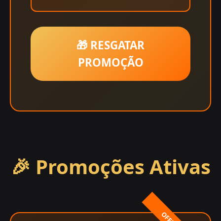
🎁 RESGATAR
PROMOÇÃO
🎉 Promoções Ativas