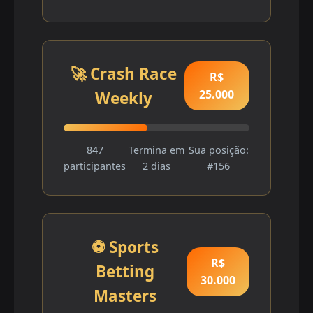
🚀 Crash Race
R$
25.000
Weekly
847
Termina em
Sua posição:
participantes
2 dias
#156
⚽ Sports
R$
Betting
30.000
Masters