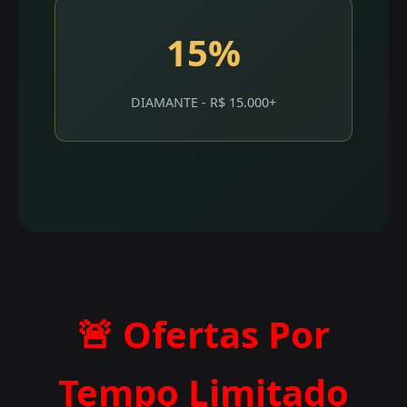
15%
DIAMANTE - R$ 15.000+
🚨 Ofertas Por
Tempo Limitado