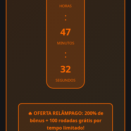
HORAS
:
47
MINUTOS
:
32
SEGUNDOS
🔥
OFERTA RELÂMPAGO:
200% de
bônus + 100 rodadas grátis por
tempo limitado!