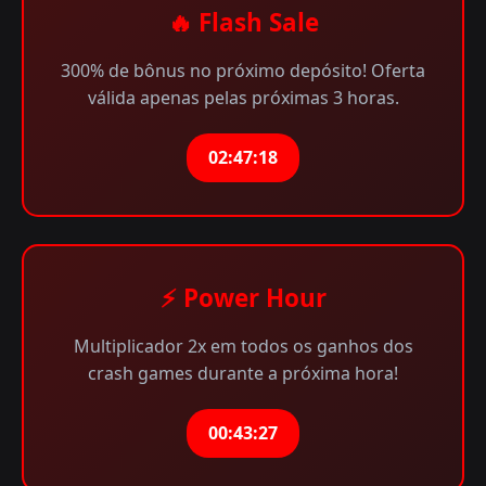
🔥 Flash Sale
300% de bônus no próximo depósito! Oferta
válida apenas pelas próximas 3 horas.
02:47:18
⚡ Power Hour
Multiplicador 2x em todos os ganhos dos
crash games durante a próxima hora!
00:43:27