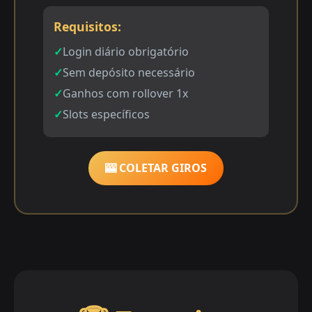
Requisitos:
Login diário obrigatório
Sem depósito necessário
Ganhos com rollover 1x
Slots específicos
🎰 COLETAR GIROS