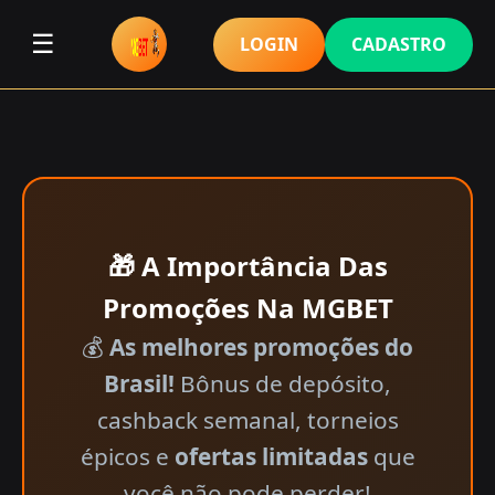
☰
LOGIN
CADASTRO
🎁 A Importância Das
Promoções Na MGBET
💰
As melhores promoções do
Brasil!
Bônus de depósito,
cashback semanal, torneios
épicos e
ofertas limitadas
que
você não pode perder!