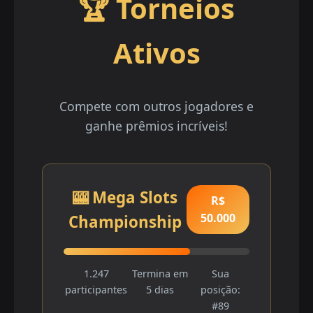
🏆 Torneios
Ativos
Compete com outros jogadores e
ganhe prêmios incríveis!
🎰 Mega Slots
R$
50.000
Championship
1.247
Termina em
Sua
participantes
5 dias
posição:
#89