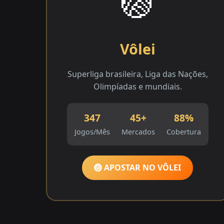
🏐
Vôlei
Superliga brasileira, Liga das Nações,
Olimpíadas e mundiais.
347
45+
88%
Jogos/Mês
Mercados
Cobertura
🏐 APOSTAR NO VÔLEI