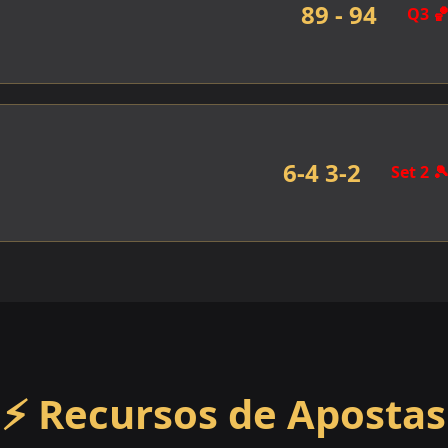
89 - 94
Q3 
6-4 3-2
Set 2 
⚡ Recursos de Apostas