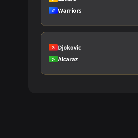
Warriors
🏀
Djokovic
🎾
Alcaraz
🎾