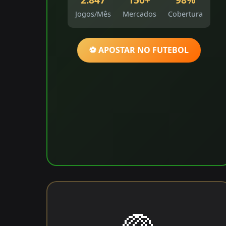
Jogos/Mês
Mercados
Cobertura
⚽ APOSTAR NO FUTEBOL