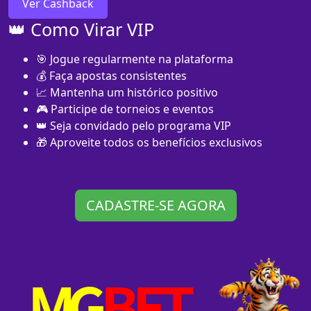
Ver Cashback
👑 Como Virar VIP
🎯 Jogue regularmente na plataforma
💰 Faça apostas consistentes
📈 Mantenha um histórico positivo
🎮 Participe de torneios e eventos
👑 Seja convidado pelo programa VIP
🎁 Aproveite todos os benefícios exclusivos
CADASTRE-SE AGORA