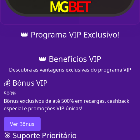
👑 Programa VIP Exclusivo!
👑 Benefícios VIP
Descubra as vantagens exclusivas do programa VIP
💰 Bônus VIP
500%
Bônus exclusivos de até 500% em recargas, cashback
especial e promoções VIP únicas!
Ver Bônus
🎯 Suporte Prioritário