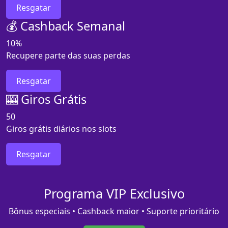
Resgatar
💰 Cashback Semanal
10%
Recupere parte das suas perdas
Resgatar
🎰 Giros Grátis
50
Giros grátis diários nos slots
Resgatar
Programa VIP Exclusivo
Bônus especiais • Cashback maior • Suporte prioritário