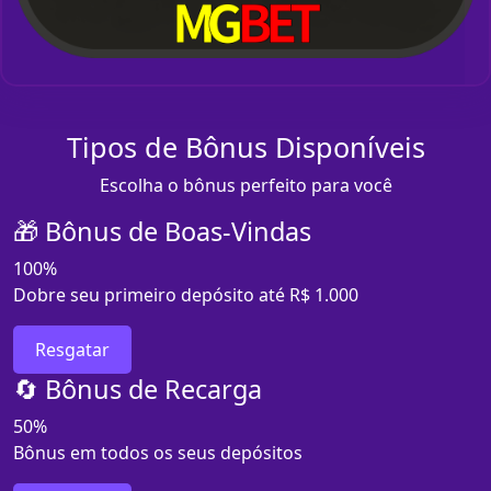
Tipos de Bônus Disponíveis
Escolha o bônus perfeito para você
🎁 Bônus de Boas-Vindas
100%
Dobre seu primeiro depósito até R$ 1.000
Resgatar
🔄 Bônus de Recarga
50%
Bônus em todos os seus depósitos