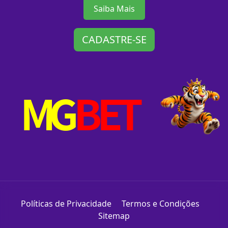
Saiba Mais
CADASTRE-SE
Políticas de Privacidade
Termos e Condições
Sitemap