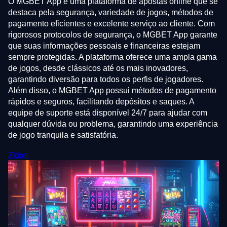
O MGBET App é uma plataforma de apostas online que se
destaca pela segurança, variedade de jogos, métodos de
pagamento eficientes e excelente serviço ao cliente. Com
rigorosos protocolos de segurança, o MGBET App garante
que suas informações pessoais e financeiras estejam
sempre protegidas. A plataforma oferece uma ampla gama
de jogos, desde clássicos até os mais inovadores,
garantindo diversão para todos os perfis de jogadores.
Além disso, o MGBET App possui métodos de pagamento
rápidos e seguros, facilitando depósitos e saques. A
equipe de suporte está disponível 24/7 para ajudar com
qualquer dúvida ou problema, garantindo uma experiência
de jogo tranquila e satisfatória.
Zkbet