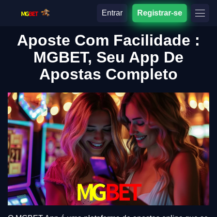
Entrar
Registrar-se
Aposte Com Facilidade :
MGBET, Seu App De
Apostas Completo