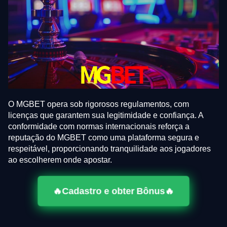
O MGBET opera sob rigorosos regulamentos, com
licenças que garantem sua legitimidade e confiança. A
conformidade com normas internacionais reforça a
reputação do MGBET como uma plataforma segura e
respeitável, proporcionando tranquilidade aos jogadores
ao escolherem onde apostar.
🔥Cadastro e obter Bônus🔥