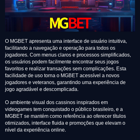
O MGBET apresenta uma interface de usuário intuitiva,
facilitando a navegação e operação para todos os
jogadores. Com menus claros e processos simplificados,
os usuários podem facilmente encontrar seus jogos
favoritos e realizar transações sem complicações. Esta
facilidade de uso torna o MGBET acessível a novos
jogadores e veteranos, garantindo uma experiência de
jogo agradável e descomplicada.
O ambiente visual dos cassinos inspirados em
videogames tem conquistado o público brasileiro, e a
MGBET se mantém como referência ao oferecer títulos
otimizados, interface fluida e promoções que elevam o
nível da experiência online.