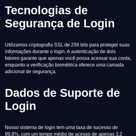
Tecnologias de
Segurança de Login
Utilizamos criptografia SSL de 256 bits para proteger suas
informações durante o login. A autenticação de dois
fatores garante que apenas você possa acessar sua conta,
enquanto a verificação biométrica oferece uma camada
adicional de segurança.
Dados de Suporte de
Login
Nosso sistema de login tem uma taxa de sucesso de
99.8%, com um tempo médio de acesso de apenas 3.2