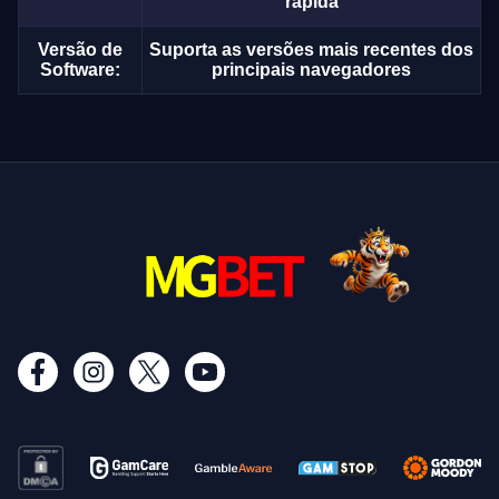
rápida
Versão de
Suporta as versões mais recentes dos
Software:
principais navegadores