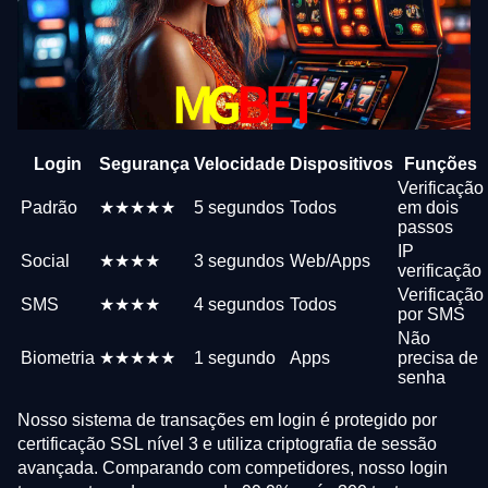
Login
Segurança
Velocidade
Dispositivos
Funções
Verificação
Padrão
★★★★★
5 segundos
Todos
em dois
passos
IP
Social
★★★★
3 segundos
Web/Apps
verificação
Verificação
SMS
★★★★
4 segundos
Todos
por SMS
Não
Biometria
★★★★★
1 segundo
Apps
precisa de
senha
Nosso sistema de transações em login é protegido por
certificação SSL nível 3 e utiliza criptografia de sessão
avançada. Comparando com competidores, nosso login