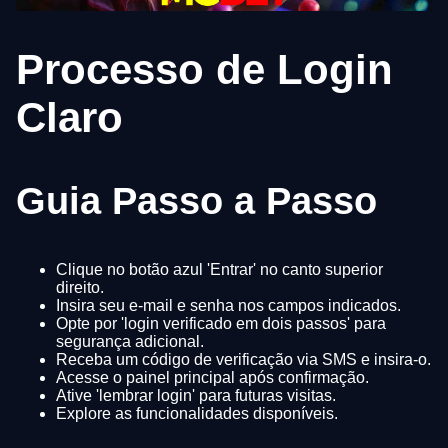
Processo de Login
Claro
Guia Passo a Passo
Clique no botão azul 'Entrar' no canto superior
direito.
Insira seu e-mail e senha nos campos indicados.
Opte por 'login verificado em dois passos' para
segurança adicional.
Receba um código de verificação via SMS e insira-o.
Acesse o painel principal após confirmação.
Ative 'lembrar login' para futuras visitas.
Explore as funcionalidades disponíveis.