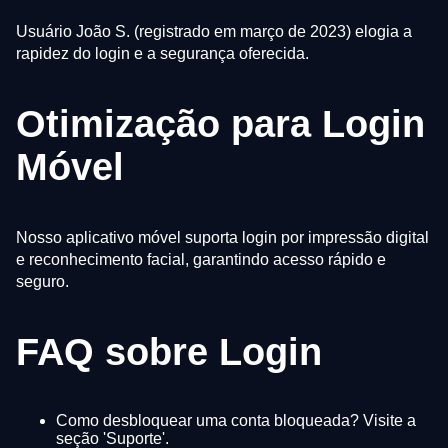
Usuário João S. (registrado em março de 2023) elogia a
rapidez do login e a segurança oferecida.
Otimização para Login
Móvel
Nosso aplicativo móvel suporta login por impressão digital
e reconhecimento facial, garantindo acesso rápido e
seguro.
FAQ sobre Login
Como desbloquear uma conta bloqueada? Visite a
seção 'Suporte'.