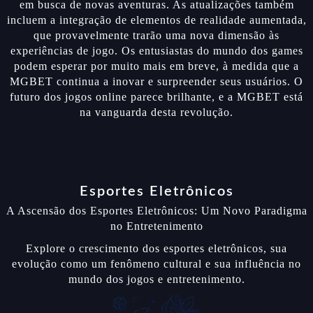
em busca de novas aventuras. As atualizações também
incluem a integração de elementos de realidade aumentada,
que provavelmente trarão uma nova dimensão às
experiências de jogo. Os entusiastas do mundo dos games
podem esperar por muito mais em breve, à medida que a
MGBET continua a inovar e surpreender seus usuários. O
futuro dos jogos online parece brilhante, e a MGBET está
na vanguarda desta revolução.
Esportes Eletrônicos
A Ascensão dos Esportes Eletrônicos: Um Novo Paradigma
no Entretenimento
Explore o crescimento dos esportes eletrônicos, sua
evolução como um fenômeno cultural e sua influência no
mundo dos jogos e entretenimento.