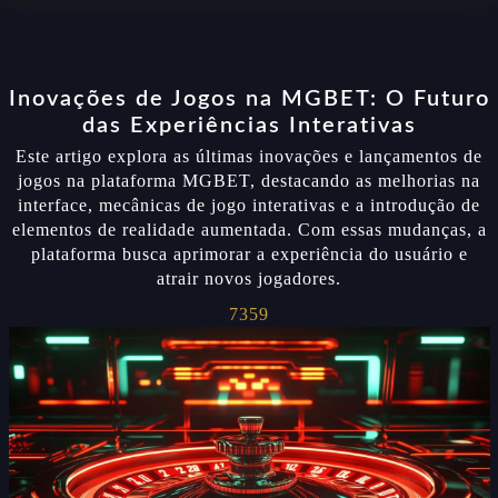
Inovações de Jogos na MGBET: O Futuro
das Experiências Interativas
Este artigo explora as últimas inovações e lançamentos de
jogos na plataforma MGBET, destacando as melhorias na
interface, mecânicas de jogo interativas e a introdução de
elementos de realidade aumentada. Com essas mudanças, a
plataforma busca aprimorar a experiência do usuário e
atrair novos jogadores.
7359