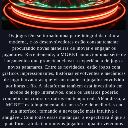
Os jogos têm se tornado uma parte integral da cultura
moderna, e os desenvolvedores estão constantemente
procurando novas maneiras de inovar e engajar os
jogadores. Recentemente, a MGBET anunciou uma série de
lançamentos que prometem elevar a experiência de jogo a
novos patamares. Entre as novidades, estão jogos com
gráficos impressionantes, histórias envolventes e mecânicas
de jogo inovadoras que visam manter o jogador envolvido
por horas a fio. A plataforma também está investindo em
modos de jogo interativos, onde os usuários poderão
competir uns contra os outros em tempo real. Além disso, a
MGBET está implementando uma série de melhorias em
sua interface, tornando a navegação mais intuitiva e
amigável. Com todas essas mudanças, a expectativa é que a
plataforma atraia tanto novos jogadores quanto veteranos