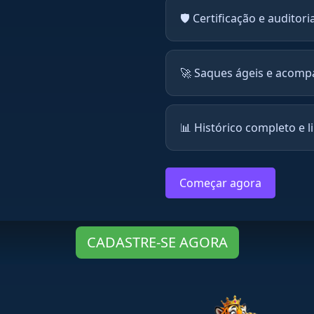
🛡️ Certificação e audito
🚀 Saques ágeis e acom
📊 Histórico completo e l
Começar agora
CADASTRE-SE AGORA