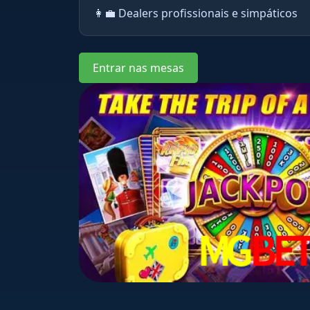
👩‍💼 Dealers profissionais e simpáticos
Entrar nas mesas