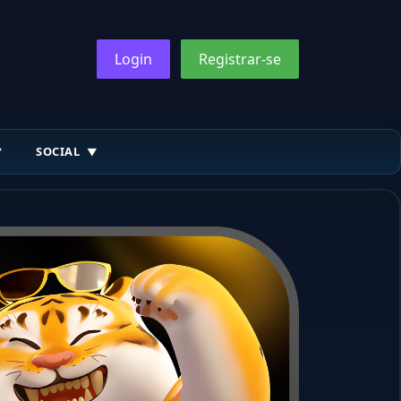
Login
Registrar-se
SOCIAL