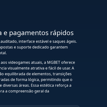
a e pagamentos rápidos
auditado, interface estável e saques ágeis.
e apostas e suporte dedicado garantem
tal.
aos videogames atuais, a MGBET oferece
cia visualmente atrativa e fácil de usar. A
ção equilibrada de elementos, transições
radas de forma lógica, permitindo que o
 diversas áreas. Essa estética reforça a
ora a compreensão geral da