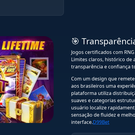
🎯 Transparênci
Jogos certificados com RNG 
Limites claros, histórico d
transparência e confiança to
Com um design que remete 
aos brasileiros uma experiên
plataforma utiliza distribui
suaves e categorias estrutu
usuário localize rapidamente
sensação de fluidez e melh
interface.
D99Bet