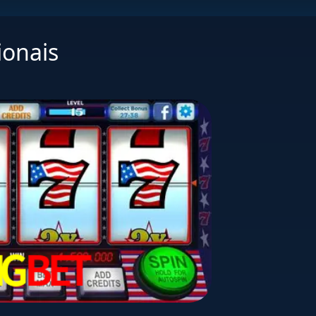
ionais