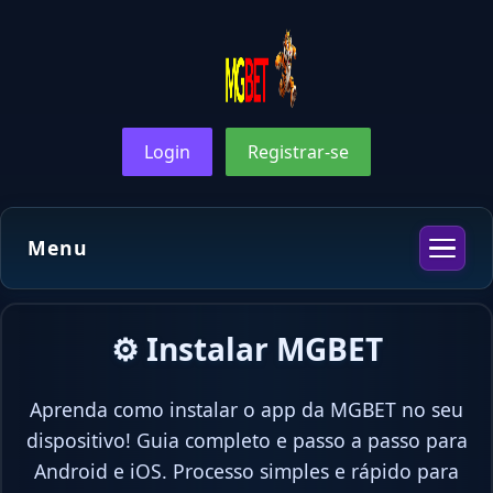
Login
Registrar-se
Menu
⚙️ Instalar MGBET
Aprenda como instalar o app da MGBET no seu
dispositivo! Guia completo e passo a passo para
Android e iOS. Processo simples e rápido para