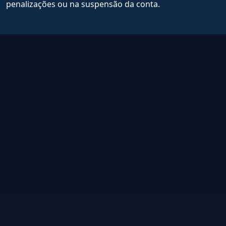
penalizações ou na suspensão da conta.