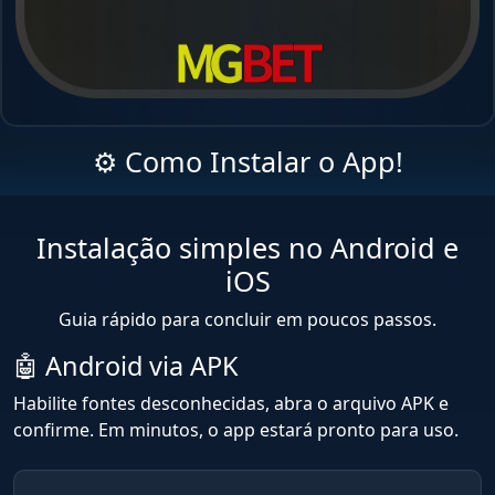
⚙️ Como Instalar o App!
Instalação simples no Android e
iOS
Guia rápido para concluir em poucos passos.
🤖 Android via APK
Habilite fontes desconhecidas, abra o arquivo APK e
confirme. Em minutos, o app estará pronto para uso.