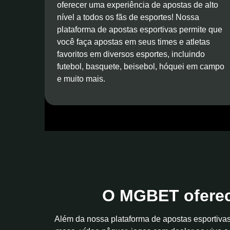
oferecer uma experiência de apostas de alto
nível a todos os fãs de esportes! Nossa
plataforma de apostas esportivas permite que
você faça apostas em seus times e atletas
favoritos em diversos esportes, incluindo
futebol, basquete, beisebol, hóquei em campo
e muito mais.
O MGBET oferec
Além da nossa plataforma de apostas esportiva