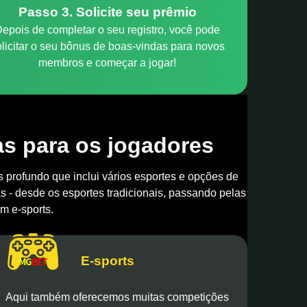
Passo 3. Solicite seu prêmio
epois de completar o seu registro, você pode
olicitar o seu bônus de boas-vindas para novos
membros e começar a jogar!
s para os jogadores
 profundo que inclui vários esportes e opções de
s - desde os esportes tradicionais, passando pelas
m e-sports.
E-sports
Aqui também oferecemos muitas competições