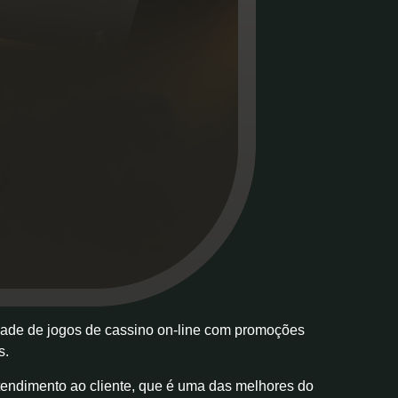
dade de jogos de cassino on-line com promoções
s.
tendimento ao cliente, que é uma das melhores do