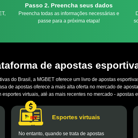
Passo 2. Preencha seus dados
ET,
Preencha todas as informações necessárias e
D
passe para a próxima etapa!
s
taforma de apostas esportiva
vas do Brasil, a MGBET oferece um livro de apostas esportivas
sa de apostas oferece a mais alta oferta no mercado de aposta
 esportes virtuais, até as mais recentes no mercado - apostas e
Esportes virtuais
No entanto, quando se trata de apostas